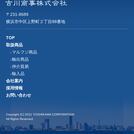
ュリティに万全の対策を講じています。
5、ご本人の照会
〒231-8689
個人情報について、照会・修正・削除などをご希望される
横浜市中区上野町２丁目88番地
場合には、ご本人であることを確認の上、対応させていた
だきます。
TOP
6、法令、規範の遵守と見直し
取扱商品
当社は、保有する個人情報に関して適用される日本の法
マルフジ商品
令、その他規範を遵守するとともに、本ポリシーの内容を
輸出商品
適宜見直し、その改善に努めます。
仲介貿易
7、お問い合わせ
輸入品
個人情報の取り扱いに関するお問い合わせは、下記までご
会社案内
連絡ください。
採用情報
吉川商事株式会社
お問い合わせ
〒231-8689 神奈川県横浜市中区上野町2-88
yosicokanri@yoshikawa-japan.com
Copyright (C) 2021 YOSHIKAWA CORPORATION
All Rights Reserved.