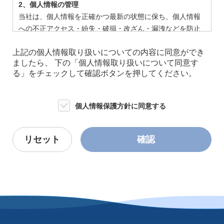
2、個人情報の管理
当社は、個人情報を正確かつ最新の状態に保ち、個人情報
への不正アクセス・紛失・破損・改ざん・漏洩などを防止
するため、セキュリティシステムの維持・管理体制の整
上記の個人情報取り扱いについての内容に同意ができ
備・社員教育の徹底等の必要な措置を講じ、安全対策を実
ましたら、
下の「個人情報取り扱いについて同意す
施し個人情報の厳重な管理を行ないます。
る」をチェックして確認ボタンを押してください。
3、第三者提供
当社は以下の場合を除いて、個人情報を第三者へ提供する
ことはしません。
個人情報保護方針に同意する
①法令に基づく場合
②人の生命・身体・財産を保護するために必要で、本人か
らの同意を得ることが難しい場合
③公衆衛生の向上、児童の健全な育成のために必要で、本
人からの同意を得ることが難しい場合
④国の機関や地方公共団体、その他委託者などによる法令
事務の遂行にあたって協力する必要があり、かつ本人の同
意を得ることで事務遂行に影響が生じる可能性がある場合
4、個人情報の安全対策
当社は、個人情報の正確性及び安全性確保のために、セキ